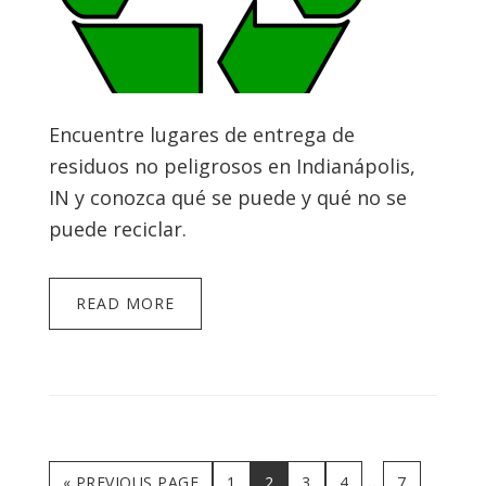
Encuentre lugares de entrega de
residuos no peligrosos en Indianápolis,
IN y conozca qué se puede y qué no se
puede reciclar.
READ MORE
Interim
…
GO
PAGE
PAGE
PAGE
PAGE
PAGE
«
PREVIOUS PAGE
1
2
3
4
7