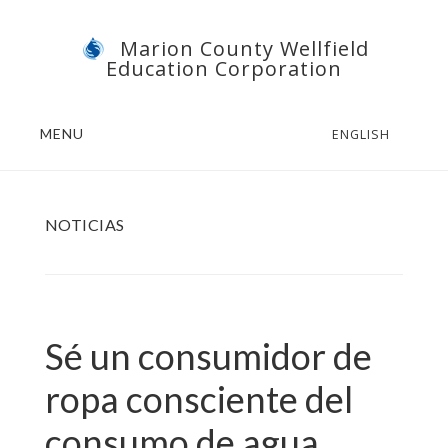
Skip
Skip
Marion County Wellfield
to
to
Education Corporation
main
footer
content
MENU
ENGLISH
NOTICIAS
Sé un consumidor de
ropa consciente del
consumo de agua