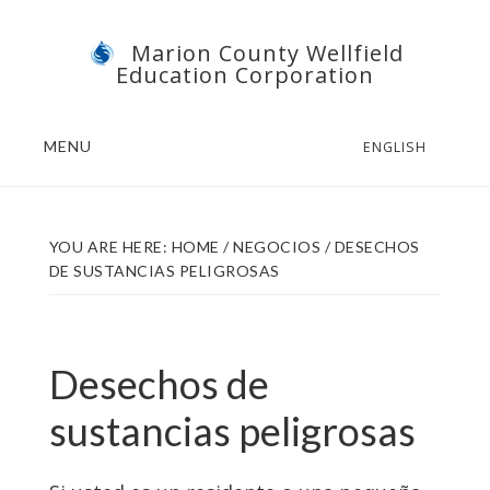
Skip
Skip
Marion County Wellfield
to
to
Education Corporation
main
footer
content
MENU
ENGLISH
YOU ARE HERE:
HOME
/
NEGOCIOS
/
DESECHOS
DE SUSTANCIAS PELIGROSAS
Desechos de
sustancias peligrosas