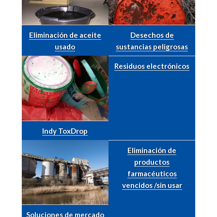
Eliminación de aceite
Desechos de
usado
sustancias peligrosas
Residuos electrónicos
Indy ToxDrop
Eliminación de
productos
farmacéuticos
vencidos /sin usar
Soluciones de mercado