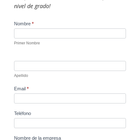
nivel de grado!
General
Nombre
*
Contact
–
Primer Nombre
Spanish
Apellido
Email
*
Teléfono
Nombre de la empresa