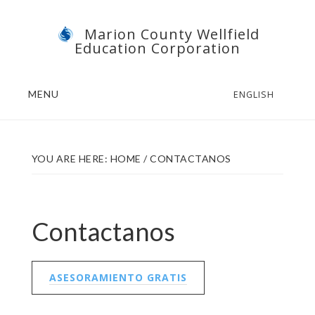
Skip
Skip
Marion County Wellfield
to
to
Education Corporation
main
footer
content
MENU
ENGLISH
YOU ARE HERE:
HOME
/
CONTACTANOS
Contactanos
ASESORAMIENTO GRATIS